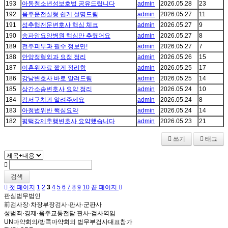
193
아동청소년성보호법 공유드립니다
admin
2026.05.28
23
192
음주운전실형 쉽게 설명드림
admin
2026.05.27
11
191
성추행전문변호사 핵심 체크
admin
2026.05.27
9
190
송파암요양병원 핵심만 추렸어요
admin
2026.05.27
8
189
전주피부과 필수 정보만!
admin
2026.05.27
7
188
안양정형외과 요점 정리
admin
2026.05.26
15
187
이혼위자료 짧게 정리함
admin
2026.05.25
17
186
강남변호사 바로 알려드림
admin
2026.05.25
14
185
상간소송변호사 요약 정리
admin
2026.05.24
10
184
강서구치과 알려주세요
admin
2026.05.24
8
183
아청법위반 핵심요약
admin
2026.05.24
14
182
평택강제추행변호사 요약했습니다
admin
2026.05.23
21
쓰기
태그
검색
첫 페이지
1
2
3
4
5
6
7
8
9
10
끝 페이지
판심법무법인
前검사장·차장부장검사·판사·군판사
성범죄·경제·음주교통전담 판사·검사역임
UN마약회의/방콕마약회의 법무부검사대표참가