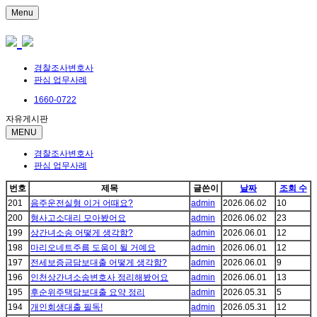
Menu
경찰조사변호사
판심 업무사례
1660-0722
자유게시판
MENU
경찰조사변호사
판심 업무사례
번호
제목
글쓴이
날짜
조회 수
201
음주운전실형 이거 어때요?
admin
2026.06.02
10
200
형사고소대리 모아봤어요
admin
2026.06.02
23
199
상간녀소송 어떻게 생각함?
admin
2026.06.01
12
198
마리오네트주름 도움이 될 거예요
admin
2026.06.01
12
197
전세보증금담보대출 어떻게 생각함?
admin
2026.06.01
9
196
인천상간녀소송변호사 정리해봤어요
admin
2026.06.01
13
195
후순위주택담보대출 요약 정리
admin
2026.05.31
5
194
개인회생대출 필독!
admin
2026.05.31
12