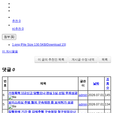
추천 0
비추천 0
첨부 [
1
]
1.png
[File Size:130.5KB/Download:15]
이 게시물을
이 글의 추천인 목록
게시글 수정 내역
목록
댓글
0
조
번
글쓴
제목
날짜
회
호
이
수
가정폭력 112신고 당했으나 판심 1심 선임 무죄성공
6
admin
2026.07.01
145
보이스피싱 주범 혐의 구속재판 중 보석허가 성공
5
admin
2026.07.01
134
집행유예 기간 중 강제추행 구속영장 청구되었으나