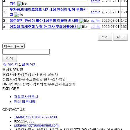
4
admin
2026.07.01
136
기각
투자금,리베이트용도 사기 1심 판심이 맡아 무죄선
3
admin
2026.07.01
160
고
2
음주운전 판심이 맡아 1심무죄 이끌어낸 사례
admin
2026.07.01
142
»
여학생 강제추행 누명 쓴 교사 무죄이끌어내
admin
2026.07.01
162
쓰기
태그
검색
첫 페이지
1
끝 페이지
판심법무법인
前검사장·차장부장검사·판사·군판사
성범죄·경제·음주교통전담 판사·검사역임
UN마약회의/방콕마약회의 법무부검사대표참가
EXPLORE
경찰조사변호사
판심 업무사례
CONTACT US
1660-0722
010-8702-0200
02-523-0533
judgemind@judgemind.com
서울주사무소: 서울시 서초구 서초대로 272, 9층 (한국아이비에스빌딩)