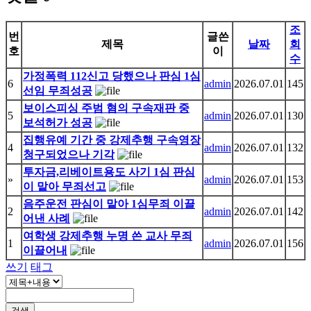
조
번
글쓴
제목
날짜
회
호
이
수
가정폭력 112신고 당했으나 판심 1심
6
admin
2026.07.01
145
선임 무죄성공
보이스피싱 주범 혐의 구속재판 중
5
admin
2026.07.01
130
보석허가 성공
집행유예 기간 중 강제추행 구속영장
4
admin
2026.07.01
132
청구되었으나 기각
투자금,리베이트용도 사기 1심 판심
»
admin
2026.07.01
153
이 맡아 무죄선고
음주운전 판심이 맡아 1심무죄 이끌
2
admin
2026.07.01
142
어낸 사례
여학생 강제추행 누명 쓴 교사 무죄
1
admin
2026.07.01
156
이끌어내
쓰기
태그
검색