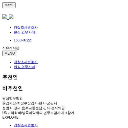
Menu
경찰조사변호사
판심 업무사례
1660-0722
자유게시판
MENU
경찰조사변호사
판심 업무사례
추천인
비추천인
판심법무법인
前검사장·차장부장검사·판사·군판사
성범죄·경제·음주교통전담 판사·검사역임
UN마약회의/방콕마약회의 법무부검사대표참가
EXPLORE
경찰조사변호사