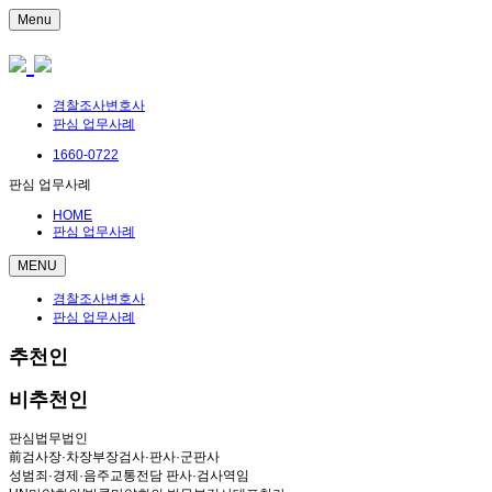
Menu
경찰조사변호사
판심 업무사례
1660-0722
판심 업무사례
HOME
판심 업무사례
MENU
경찰조사변호사
판심 업무사례
추천인
비추천인
판심법무법인
前검사장·차장부장검사·판사·군판사
성범죄·경제·음주교통전담 판사·검사역임