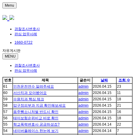
Menu
경찰조사변호사
판심 업무사례
1660-0722
자유게시판
MENU
경찰조사변호사
판심 업무사례
번호
제목
글쓴이
날짜
조회 수
61
인천운전연수 알려주세요
admin
2026.04.15
23
60
서산치과 모아봤어요
admin
2026.04.15
11
59
수원치과 핵심 체크
admin
2026.04.15
18
58
압구정피부과 지금 확인해보세요
admin
2026.04.15
21
57
음주뺑소니처벌 반드시 확인
admin
2026.04.15
16
56
태아보험순위비교 바로 확인
admin
2026.04.15
18
55
학교폭력변호사 궁금하셨죠?
admin
2026.04.14
22
54
네이버플레이스 한눈에 보기
admin
2026.04.14
7