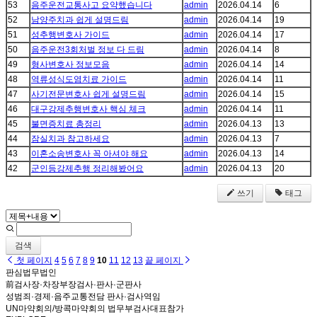
53
음주운전교통사고 요약했습니다
admin
2026.04.14
6
52
남양주치과 쉽게 설명드림
admin
2026.04.14
19
51
성추행변호사 가이드
admin
2026.04.14
17
50
음주운전3회처벌 정보 다 드림
admin
2026.04.14
8
49
형사변호사 정보모음
admin
2026.04.14
14
48
역류성식도염치료 가이드
admin
2026.04.14
11
47
사기전문변호사 쉽게 설명드림
admin
2026.04.14
15
46
대구강제추행변호사 핵심 체크
admin
2026.04.14
11
45
불면증치료 총정리
admin
2026.04.13
13
44
잠실치과 참고하세요
admin
2026.04.13
7
43
이혼소송변호사 꼭 아셔야 해요
admin
2026.04.13
14
42
군인등강제추행 정리해봤어요
admin
2026.04.13
20
쓰기
태그
검색
첫 페이지
4
5
6
7
8
9
10
11
12
13
끝 페이지
판심법무법인
前검사장·차장부장검사·판사·군판사
성범죄·경제·음주교통전담 판사·검사역임
UN마약회의/방콕마약회의 법무부검사대표참가