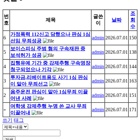
조
번
글쓴
제목
날짜
회
호
이
수
가정폭력 112신고 당했으나 판심 1심
6
admin
2026.07.01
150
선임 무죄성공
보이스피싱 주범 혐의 구속재판 중
5
admin
2026.07.01
138
보석허가 성공
집행유예 기간 중 강제추행 구속영장
4
admin
2026.07.01
144
청구되었으나 기각
투자금,리베이트용도 사기 1심 판심
3
admin
2026.07.01
163
이 맡아 무죄선고
음주운전 판심이 맡아 1심무죄 이끌
2
admin
2026.07.01
151
어낸 사례
여학생 강제추행 누명 쓴 교사 무죄
»
admin
2026.07.01
171
이끌어내
쓰기
태그
검색