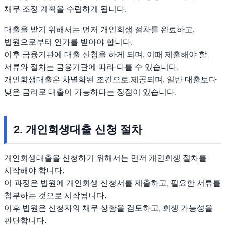
채무 조정 계획을 수립하게 됩니다.
대출을 받기 위해서는 먼저 개인회생 절차를 완료하고,
법원으로부터 인가를 받아야 합니다.
이후 금융기관에 대출 신청을 하게 되며, 이때 제출해야 할
서류와 절차는 금융기관에 따라 다를 수 있습니다.
개인회생대출은 차별화된 조건으로 제공되며, 일반 대출보다
낮은 금리로 대출이 가능하다는 장점이 있습니다.
2. 개인회생대출 신청 절차
개인회생대출을 신청하기 위해서는 먼저 개인회생 절차를
시작해야 합니다.
이 과정은 법원에 개인회생 신청서를 제출하고, 필요한 서류를
첨부하는 것으로 시작됩니다.
이후 법원은 신청자의 채무 상황을 검토하고, 회생 가능성을
판단합니다.