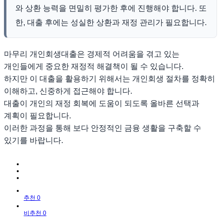
와 상환 능력을 면밀히 평가한 후에 진행해야 합니다. 또
한, 대출 후에는 성실한 상환과 재정 관리가 필요합니다.
마무리 개인회생대출은 경제적 어려움을 겪고 있는
개인들에게 중요한 재정적 해결책이 될 수 있습니다.
하지만 이 대출을 활용하기 위해서는 개인회생 절차를 정확히
이해하고, 신중하게 접근해야 합니다.
대출이 개인의 재정 회복에 도움이 되도록 올바른 선택과
계획이 필요합니다.
이러한 과정을 통해 보다 안정적인 금융 생활을 구축할 수
있기를 바랍니다.
추천 0
비추천 0